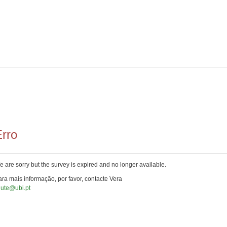
rro
 are sorry but the survey is expired and no longer available.
ra mais informação, por favor, contacte Vera
iute@ubi.pt