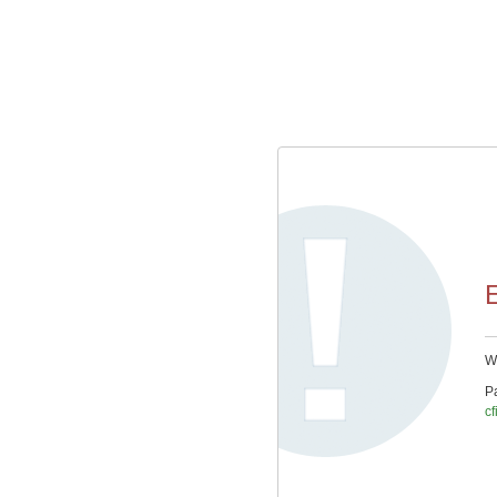
E
We
Pa
cf